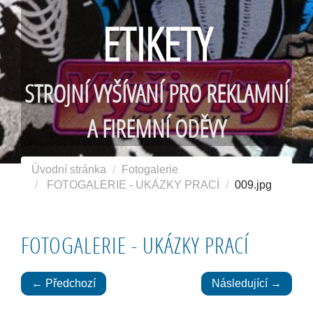
ETIKETY
STROJNÍ VYŠÍVANÍ PRO REKLAMNÍ
A FIREMNÍ ODĚVY
Úvodní stránka
Fotogalerie
FOTOGALERIE - UKÁZKY PRACÍ
009.jpg
FOTOGALERIE - UKÁZKY PRACÍ
← Předchozí
Následující →