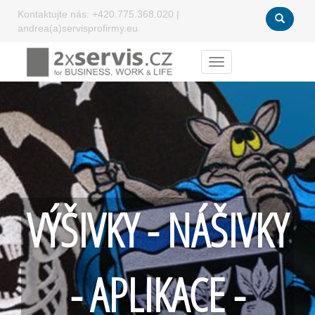
Kontaktujte nás:
+420.775.368.020
|
andrea(a)servisprofirmy.eu
Menu
VÝŠIVKY - NÁŠIVKY
- APLIKACE -