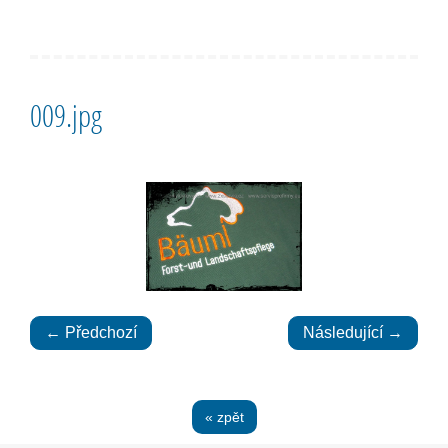
009.jpg
← Předchozí
Následující →
« zpět