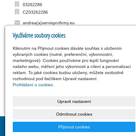
03262286
CZ03262286
andrea(a)servisprofirmy.eu
+420.775.368.020
Využíváme soubory cookies
Společnost zapsaná v OR vedeném Krajským
soudem v Plzni, oddíl C, vložka 30039, od
Kliknutím na Přijmout cookies dáváte souhlas s uložením
13.8.2014
vybraných cookies (nutné, preferenční, výkonnostní,
marketingové). Cookies používáme pro lepší fungování
našeho webu, měření jeho výkonnosti a cílení a personalizaci
reklam. To jaké cookies budou uloženy, můžete svobodně
rozhodnout pod tlačítkem Upravit nastavení.
Prohlášení o cookies.
Upravit nastavení
Odmítnout cookies
© 2026
2xSERVIS, s.r.o.
- STROJNÍ VYŠÍVANÍ PRO
Přijmout cookies
REKLAMNÍ A FIREMNÍ ODĚVY
|
Mapa webu