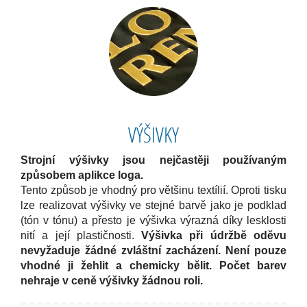
VÝŠIVKY
Strojní výšivky jsou nejčastěji používaným
způsobem aplikce loga.
Tento způsob je vhodný pro většinu textílií. Oproti tisku
lze realizovat výšivky ve stejné barvě jako je podklad
(tón v tónu) a přesto je výšivka výrazná díky lesklosti
nití a její plastičnosti.
Výšivka při údržbě oděvu
nevyžaduje žádné zvláštní zacházení. Není pouze
vhodné ji žehlit a chemicky bělit.
Počet barev
nehraje v ceně výšivky žádnou roli.