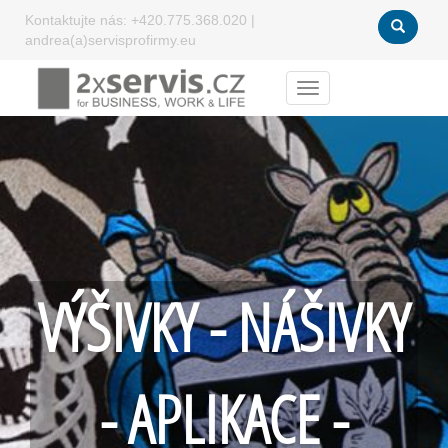
Kontaktujte nás:
+420.775.368.020
|
andrea(a)servisprofirmy.eu
Menu
VÝŠIVKY - NÁŠIVKY
- APLIKACE -