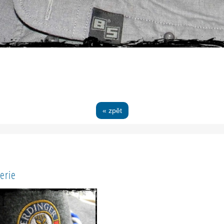
« zpět