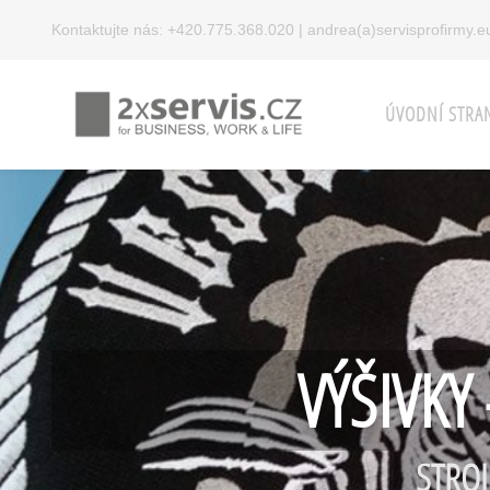
Kontaktujte nás:
+420.775.368.020
|
andrea(a)servisprofirmy.e
ÚVODNÍ STRA
VÝŠIVKY 
STROJ