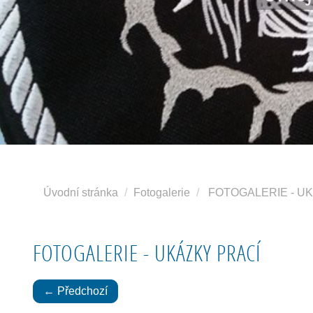
Úvodní stránka
Fotogalerie
FOTOGALERIE - U
FOTOGALERIE - UKÁZKY PRACÍ
← Předchozí