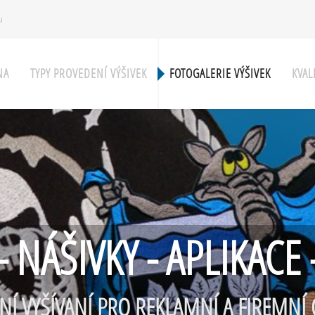
u
NA
TYPY PROVEDENÍ VÝŠIVEK
FOTOGALERIE VÝŠIVEK
KVAL
- NÁŠIVKY - APLIKACE 
NÍ VYŠÍVANÍ PRO REKLAMNÍ A FIREMNÍ