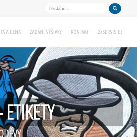
ITA A CENA
ZADÁNÍ VÝŠIVKY
KONTAKT
2XSERVIS.CZ
- ETIKETY
 ODĚVY