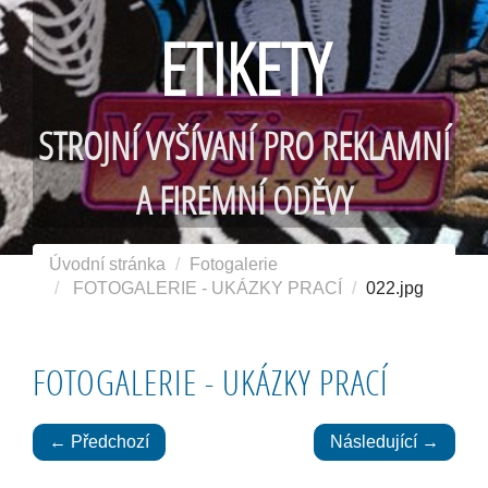
ETIKETY
STROJNÍ VYŠÍVANÍ PRO REKLAMNÍ
A FIREMNÍ ODĚVY
Úvodní stránka
Fotogalerie
FOTOGALERIE - UKÁZKY PRACÍ
022.jpg
FOTOGALERIE - UKÁZKY PRACÍ
← Předchozí
Následující →