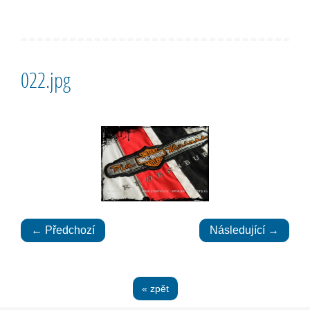
022.jpg
← Předchozí
Následující →
« zpět