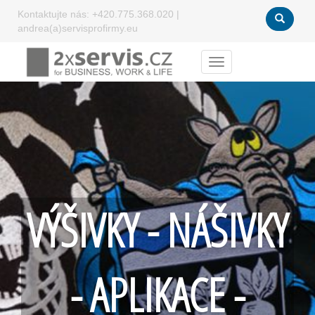
Kontaktujte nás:
+420.775.368.020
|
andrea(a)servisprofirmy.eu
Menu
VÝŠIVKY - NÁŠIVKY
- APLIKACE -