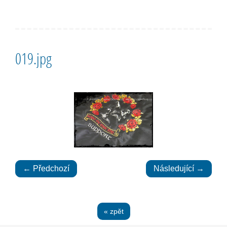
019.jpg
← Předchozí
Následující →
« zpět