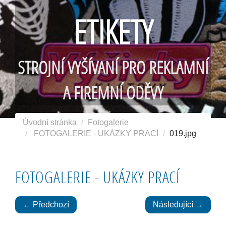
ETIKETY
STROJNÍ VYŠÍVANÍ PRO REKLAMNÍ
A FIREMNÍ ODĚVY
Úvodní stránka
Fotogalerie
FOTOGALERIE - UKÁZKY PRACÍ
019.jpg
FOTOGALERIE - UKÁZKY PRACÍ
← Předchozí
Následující →